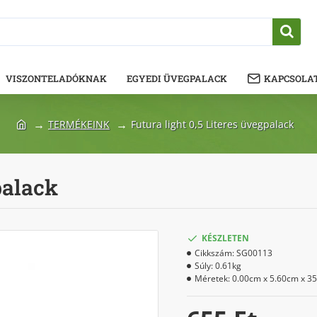
VISZONTELADÓKNAK
EGYEDI ÜVEGPALACK
KAPCSOLA
TERMÉKEINK
Futura light 0,5 Literes üvegpalack
palack
KÉSZLETEN
Cikkszám:
SG00113
Súly:
0.61kg
Méretek:
0.00cm x 5.60cm x 3