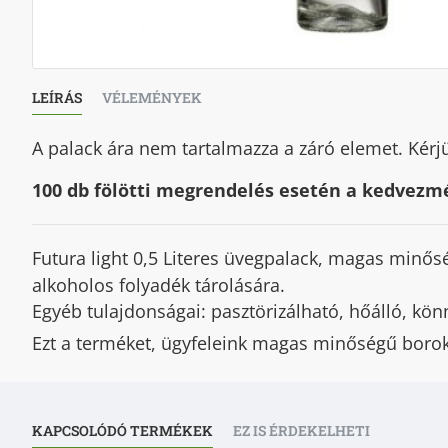
LEÍRÁS
VÉLEMÉNYEK
A palack ára nem tartalmazza a záró elemet. Kérj
100 db fölötti megrendelés esetén a kedvezmé
Futura light 0,5 Literes üvegpalack,
magas minőségű
alkoholos folyadék tárolására.
Egyéb tulajdonságai: pasztörizálható, hőálló, kö
Ezt a terméket, ügyfeleink magas minőségű borok
KAPCSOLÓDÓ TERMÉKEK
EZ IS ÉRDEKELHETI