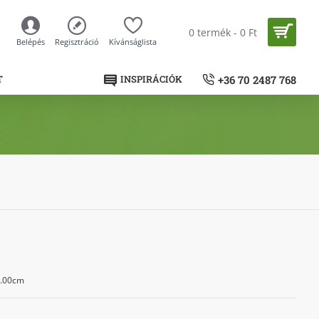
0 termék - 0 Ft
Belépés
Regisztráció
Kívánságlista
+36 70 2487 768
T
INSPIRÁCIÓK
5.00cm