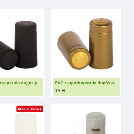
PVC zsugorkapszula dugós palackokhoz fekete
PVC zsugorkapszula dugós palackokhoz arany
19 Ft
KÉSZLETHIÁNY