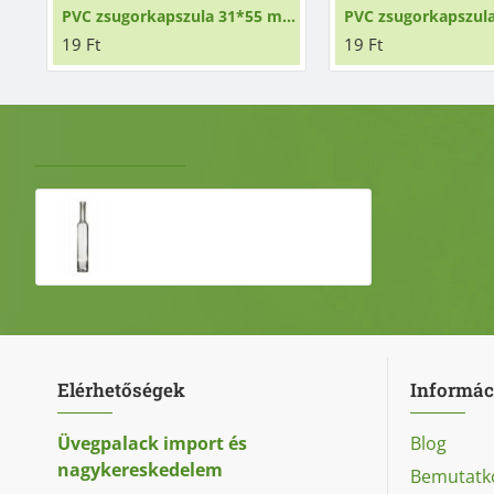
PVC zsugorkapszula 31*55 mm fekete
19 Ft
19 Ft
UTOLJÁRA NÉZETT
LEGNÉZETTEBB
Futura light 0,5 Literes üvegpalack
655 Ft
Elérhetőségek
Informác
Üvegpalack import és
Blog
nagykereskedelem
Bemutatk