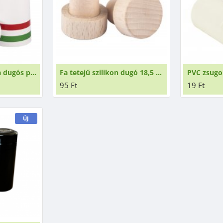
PVC zsugorkapszula dugós palackokhoz nemzeti
Fa tetejű szilikon dugó 18,5 mm - üvegpalackokhoz
95 Ft
19 Ft
ÚJ