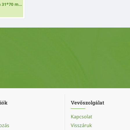
PVC zsugorkapszula 31*70 mm fekete
iók
Vevőszolgálat
Kapcsolat
ozás
Visszáruk