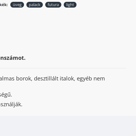
kék:
üveg
palack
futura
light
fonszámot.
lmas borok, desztillált italok, egyéb nem
ségű.
sználják.