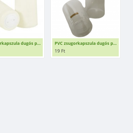
PVC zsugorkapszula dugós palackokhoz krém
PVC zsugorkapszula dugós palackokhoz átlátszó
19 Ft