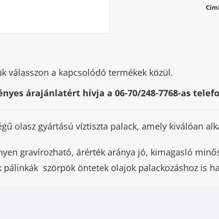
Cím
ük válasszon a kapcsolódó termékek közül.
nyes árajánlatért hívja a 06-70/248-7768-as tele
 olasz gyártású víztiszta palack, amely kiválóan alka
nnyen gravírozható, árérték aránya jó, kimagasló minő
 pálinkák szörpök öntetek olajok palackozáshoz is ha