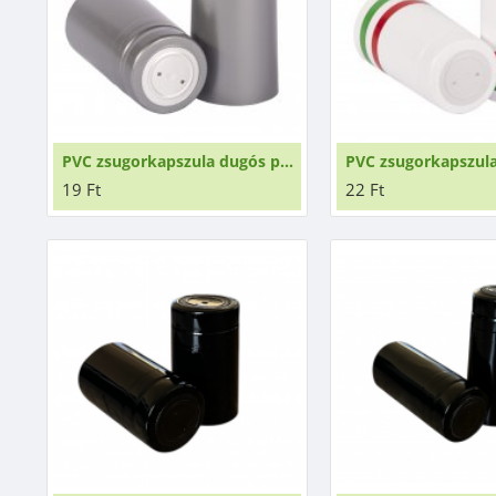
PVC zsugorkapszula dugós palackokhoz ezüst
19 Ft
22 Ft